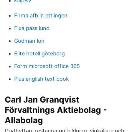
kNpBV
Firma afb in ettlingen
Fixa pass lund
Godman lon
Elite hotell göteborg
Form microsoft office 365
Plus english text book
Carl Jan Granqvist
Förvaltnings Aktiebolag -
Allabolag
Grythyttan, restaurangutbildning, vinkällare och