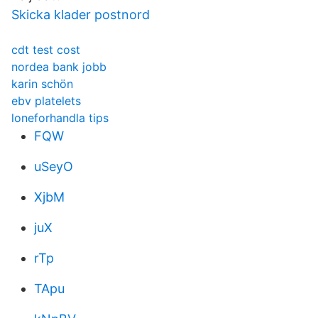
Skicka klader postnord
cdt test cost
nordea bank jobb
karin schön
ebv platelets
loneforhandla tips
FQW
uSeyO
XjbM
juX
rTp
TApu